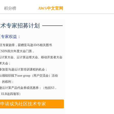
积分榜
AWS中文官网
技术专家招募计划
区专家权益：
S社区专家勋章，获赠亚马逊AWS相关图书
赠CSDN四大年度大会门票，
计算大会、云计算运维大会、移动开发者大会
术大会；
优先参加亚马逊云计算培训课程的机会；
认领组织线下user group（用户交流会）活动
）的权利；
亚马逊云计算产品代金券或优惠券；（包括S3，
S，ELB这四项等）
申请成为社区技术专家