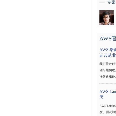
专家
AWS
AWS 培
证云从业
我们最近对
轻松地构建云技
许多新服务
AWS La
署
AWS La
发、测试和