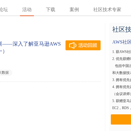
论坛
活动
下载
案例
社区技术专家
社区
AWS社
培训——深入了解亚马逊AWS
一）
1. 获AW
2. 优先获
包括中国云
大数据
和大数据技
3. 拥有
4. 拥有优先
（会议讲师
5. 获赠
EC2，RD